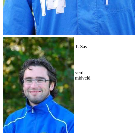
T. Sas
verd.
midveld