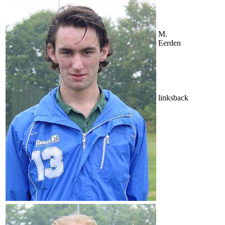
M.
Eerden
linksback