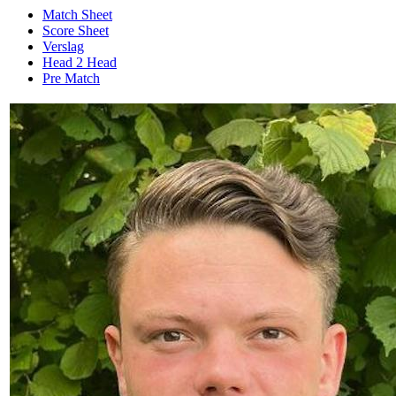
Match Sheet
Score Sheet
Verslag
Head 2 Head
Pre Match