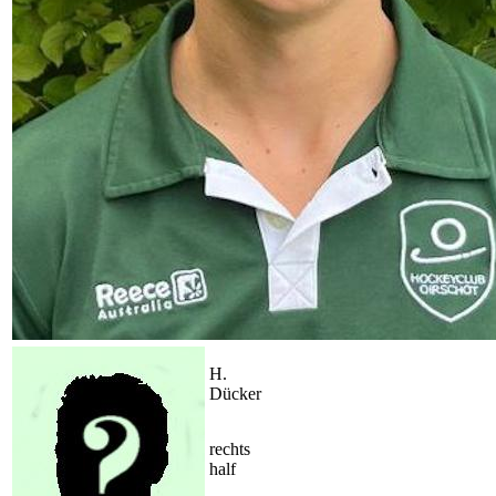
H.
Dücker
rechts
half